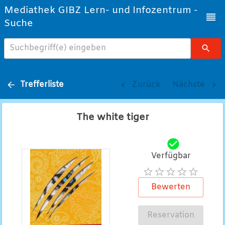
Mediathek GIBZ Lern- und Infozentrum -
Suche
Suchbegriff(e) eingeben
Trefferliste
Zurück
Nächste
The white tiger
Verfügbar
Bewerten
Reservation