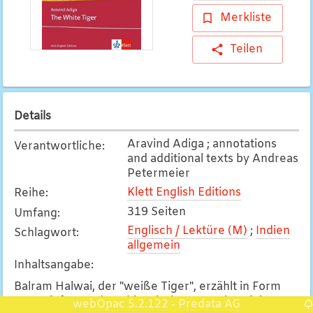
Merkliste
Teilen
Details
Aravind Adiga ; annotations
Verantwortliche
:
and additional texts by Andreas
Petermeier
Klett English Editions
Reihe
:
319 Seiten
Umfang
:
Englisch / Lektüre (M)
;
Indien
Schlagwort
:
allgemein
Inhaltsangabe
:
Balram Halwai, der "weiße Tiger", erzählt in Form
von Briefen an den chinesischen Premierminister
webOpac 5.2.122
Predata AG
-