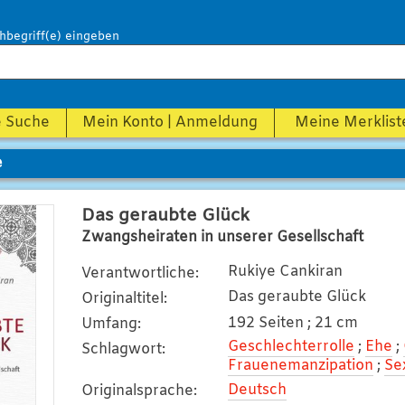
hbegriff(e) eingeben
e Suche
Mein Konto | Anmeldung
Meine Merklist
e
Das geraubte Glück
Zwangsheiraten in unserer Gesellschaft
Rukiye Cankiran
Verantwortliche
:
Das geraubte Glück
Originaltitel
:
192 Seiten ; 21 cm
Umfang
:
Geschlechterrolle
;
Ehe
;
Schlagwort
:
Frauenemanzipation
;
Se
Deutsch
Originalsprache
: