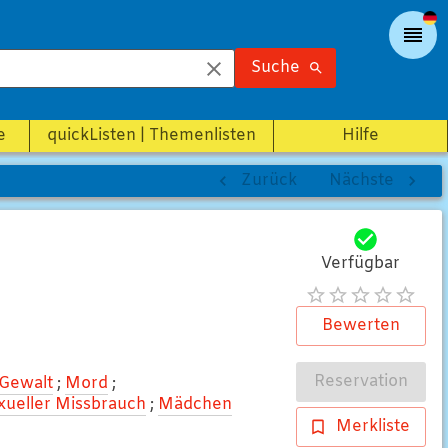
Suche
e
quickListen | Themenlisten
Hilfe
Zurück
Nächste
Verfügbar
Bewerten
Reservation
Gewalt
;
Mord
;
xueller Missbrauch
;
Mädchen
Merkliste