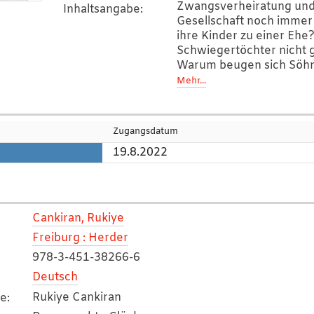
Zwangsverheiratung und
Inhaltsangabe
:
Gesellschaft noch immer
ihre Kinder zu einer Eh
Schwiegertöchter nicht 
Warum beugen sich Söh
betrachten Männer Fraue
Mehr...
es zu Ehrenmorden? In i
Cankiran die erschütter
Zwangsverheiratung, Eh
Zugangsdatum
Phänomene, bei denen ma
19.8.2022
man reagieren muss. Eine 
individuelles Thema, bei
aber auch um Menschenr
die Rolle der Frau in der
einerseits das Schicksal
Cankiran, Rukiye
betrifft es die ganze Gese
Freiburg : Herder
(Quelle:www.buchhaus.c
978-3-451-38266-6
Deutsch
Rukiye Cankiran
he
: