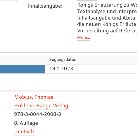
Königs Erläuterung zu Wo
Inhaltsangabe
:
Textanalyse und Interpre
Inhaltsangabe und Abitur
die neuen Königs Erläute
Vorbereitung auf Referat
benötigst. (Quelle:www.
Mehr...
Zugangsdatum
19.1.2023
Möbius, Thomas
Hollfeld : Bange Verlag
978-3-8044-2008-3
8. Auflage
Deutsch