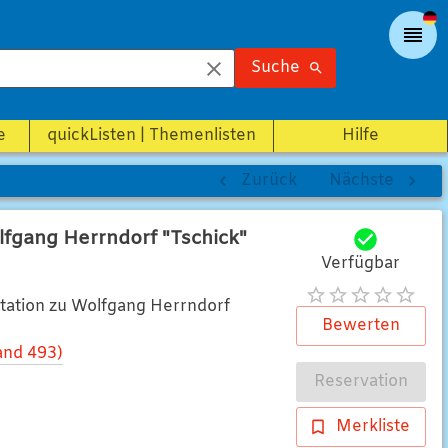
Suche
e
quickListen | Themenlisten
Hilfe
Zurück
Nächste
lfgang Herrndorf "Tschick"
Verfügbar
etation zu Wolfgang Herrndorf
Bewerten
and 493)
Reservation
Merkliste