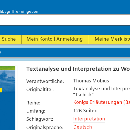
hbegriff(e) eingeben
e Suche
Mein Konto | Anmeldung
Meine Merklist
e
Textanalyse und Interpretation zu Wo
Thomas Möbius
Verantwortliche
:
Textanalyse und Interpr
Originaltitel
:
"Tschick"
Königs Erläuterungen (B
Reihe
:
126 Seiten
Umfang
:
Interpretation
Schlagwort
:
Deutsch
Originalsprache
: