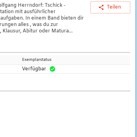
lfgang Herrndorf: Tschick -
Teilen
tation mit ausführlicher
aufgaben. In einem Band bieten dir
rungen alles , was du zur
, Klausur, Abitur oder Matura
buchhaus.ch)
Exemplarstatus
Verfügbar