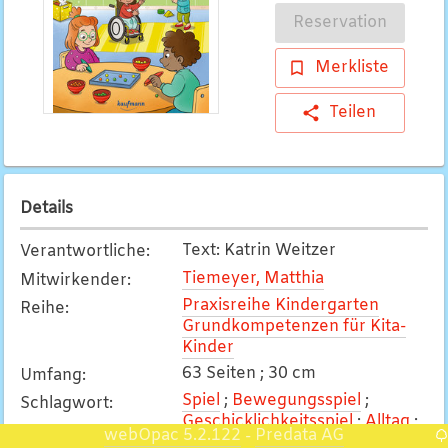
Reservation
Merkliste
Teilen
Details
Text: Katrin Weitzer
Verantwortliche
:
Tiemeyer, Matthia
Mitwirkender
:
Praxisreihe Kindergarten
Reihe
:
Grundkompetenzen für Kita-
Kinder
63 Seiten ; 30 cm
Umfang
:
Spiel
;
Bewegungsspiel
;
Schlagwort
:
Geschicklichkeitsspiel
;
Alltag
;
webOpac 5.2.122
Predata AG
-
Kindertagesstätte
;