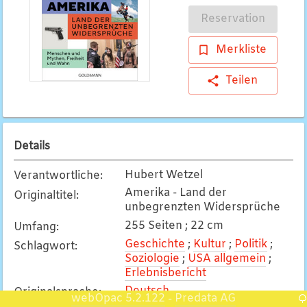
Reservation
Merkliste
Teilen
Details
Hubert Wetzel
Verantwortliche
:
Amerika - Land der
Originaltitel
:
unbegrenzten Widersprüche
255 Seiten ; 22 cm
Umfang
:
Geschichte
;
Kultur
;
Politik
;
Schlagwort
:
Soziologie
;
USA allgemein
;
Erlebnisbericht
Deutsch
Originalsprache
:
webOpac 5.2.122
Predata AG
-