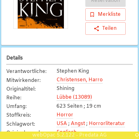
Reservation
Merkliste
Teilen
Details
Stephen King
Verantwortliche
:
Christensen, Harro
Mitwirkender
:
Shining
Originaltitel
:
Lübbe (13089)
Reihe
:
623 Seiten ; 19 cm
Umfang
:
Horror
Stoffkreis
:
USA
;
Angst
;
Horrorliteratur
Schlagwort
:
Englisch
Originalsprache
:
webOpac 5.2.122
Predata AG
-