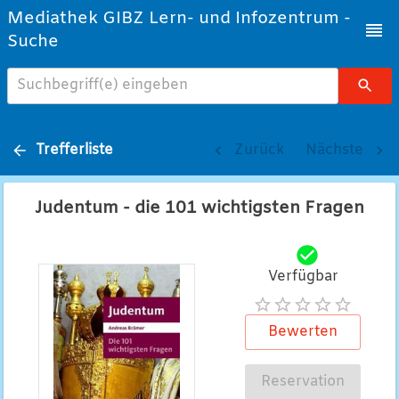
Mediathek GIBZ Lern- und Infozentrum -
Suche
Suchbegriff(e) eingeben
Trefferliste
Zurück
Nächste
Judentum - die 101 wichtigsten Fragen
Verfügbar
Bewerten
Reservation