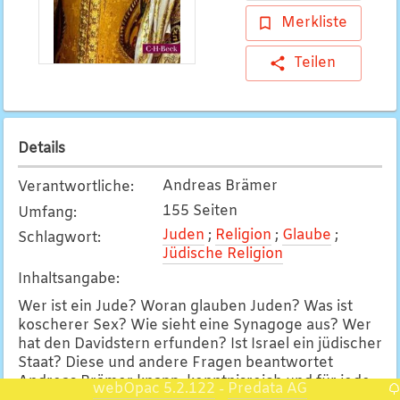
Merkliste
Teilen
Details
Andreas Brämer
Verantwortliche
:
155 Seiten
Umfang
:
Juden
;
Religion
;
Glaube
;
Schlagwort
:
Jüdische Religion
Inhaltsangabe
:
Wer ist ein Jude? Woran glauben Juden? Was ist
koscherer Sex? Wie sieht eine Synagoge aus? Wer
hat den Davidstern erfunden? Ist Israel ein jüdischer
Staat? Diese und andere Fragen beantwortet
Andreas Brämer knapp, kenntnisreich und für jeden
webOpac 5.2.122
Predata AG
-