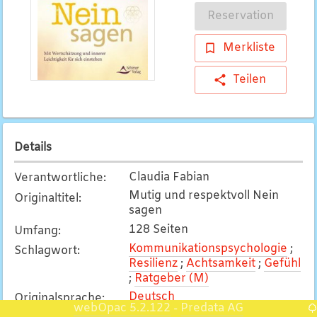
Reservation
Merkliste
Teilen
Details
Claudia Fabian
Verantwortliche
:
Mutig und respektvoll Nein
Originaltitel
:
sagen
128 Seiten
Umfang
:
Kommunikationspsychologie
;
Schlagwort
:
Resilienz
;
Achtsamkeit
;
Gefühl
;
Ratgeber (M)
Deutsch
Originalsprache
:
webOpac 5.2.122
Predata AG
-