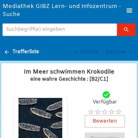
Mediathek GIBZ Lern- und Infozentrum -
Suche
Suchbegriff(e) eingeben
Trefferliste
Zurück
Nächste
Im Meer schwimmen Krokodile
eine wahre Geschichte : [B2/C1]
Verfügbar
Bewerten