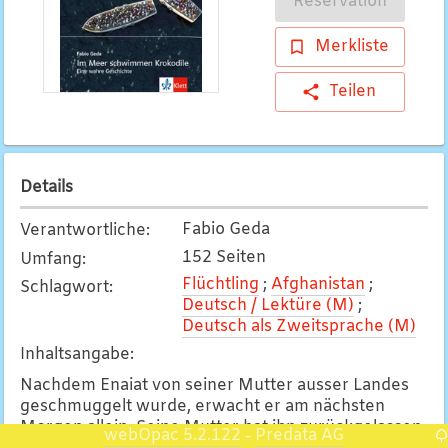
Reservation
Merkliste
Teilen
Details
Fabio Geda
Verantwortliche
:
152 Seiten
Umfang
:
Flüchtling
;
Afghanistan
;
Schlagwort
:
Deutsch / Lektüre (M)
;
Deutsch als Zweitsprache (M)
Inhaltsangabe
:
Nachdem Enaiat von seiner Mutter ausser Landes
geschmuggelt wurde, erwacht er am nächsten
Morgen allein. Seine Mutter hat ihn zurückgelassen
webOpac 5.2.122
Predata AG
-