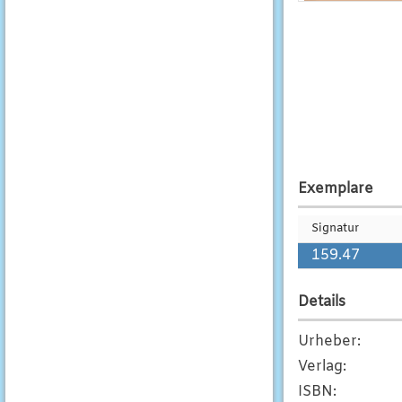
Exemplare
Signatur
159.47
Details
Urheber
:
Verlag
:
ISBN
: