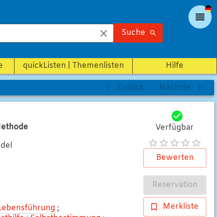
Suche
e
quickListen | Themenlisten
Hilfe
Zurück
Nächste
-Methode
Verfügbar
ndel
Bewerten
Reservation
Merkliste
Lebensführung
;