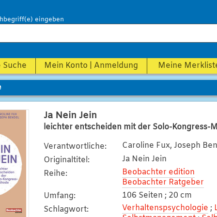
hbegriff(e) eingeben
e Suche
Mein Konto | Anmeldung
Meine Merklist
e
Ja Nein Jein
leichter entscheiden mit der Solo-Kongress
Caroline Fux, Joseph Be
Verantwortliche
:
Ja Nein Jein
Originaltitel
:
Beobachter edition
Reihe
:
Beobachter Ratgeber
106 Seiten ; 20 cm
Umfang
:
Verhaltenspsychologie
;
Schlagwort
: