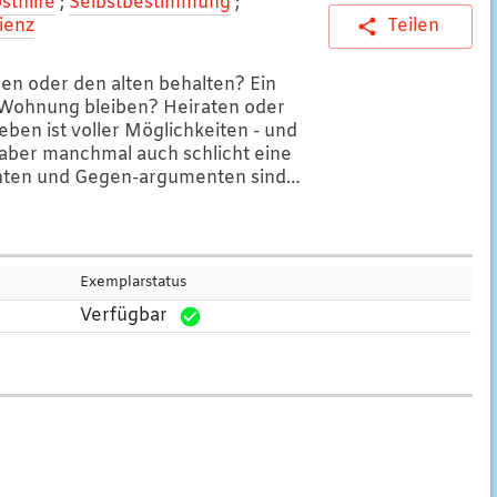
sthilfe
;
Selbstbestimmung
;
lienz
Teilen
n oder den alten behalten? Ein
 Wohnung bleiben? Heiraten oder
eben ist voller Möglichkeiten - und
 aber manchmal auch schlicht eine
enten und Gegen-argumenten sind
 kaum, wo uns der Kopf steht. Hier
eine Technik, mit der man alle
n, Wünsche, Gedanken und Ideen
einem neuen Licht betrachten
Exemplarstatus
tützt dabei, die innere
Verfügbar
icht sogar Zerrissenheit als Chance
 braucht, sind Schreibzeug und ein
uchhaus.ch, bearbeitet mit ChatGPT]