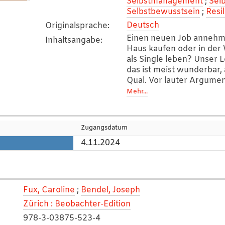
Selbstmanagement
;
Selb
Selbstbewusstsein
;
Resi
Deutsch
Originalsprache
:
Einen neuen Job annehme
Inhaltsangabe
:
Haus kaufen oder in der
als Single leben? Unser L
das ist meist wunderbar,
Qual. Vor lauter Argum
wir blockiert und wissen
Mehr...
hilft der Solo-Kongress, 
inneren Stimmen, Sorge
zusammentragen und in 
Zugangsdatum
kann. Die Methode unters
4.11.2024
Vielseitigkeit und vielle
zu sehen. Alles, was man
Blatt Papier! [Quelle: B
Fux, Caroline
;
Bendel, Joseph
Zürich : Beobachter-Edition
978-3-03875-523-4