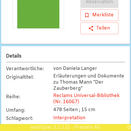
Reservation
Merkliste
Teilen
Details
von Daniela Langer
Verantwortliche
:
Erläuterungen und Dokumente
Originaltitel
:
zu Thomas Mann "Der
Zauberberg"
Reclams Universal-Bibliothek
Reihe
:
(Nr. 16067)
478 Seiten ; 15 cm
Umfang
:
Interpretation
Schlagwort
:
Deutsch
Originalsprache
:
webOpac 5.2.121
Predata AG
-