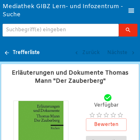
Mediathek GIBZ Lern- und Infozentrum -
Suche
Suchbegriff(e) eingeben
Trefferliste
Zurück
Nächste
Erläuterungen und Dokumente Thomas
Mann "Der Zauberberg"
Verfügbar
Bewerten