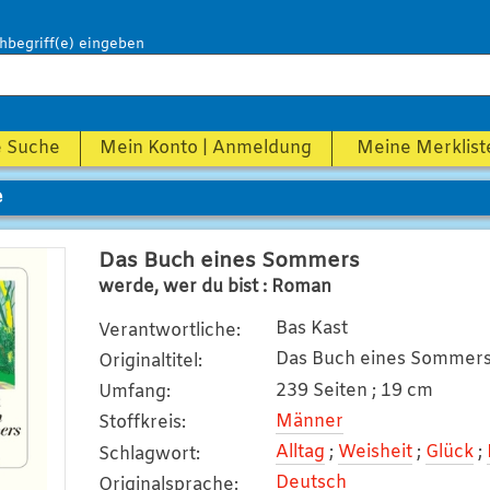
hbegriff(e) eingeben
e Suche
Mein Konto | Anmeldung
Meine Merklist
e
Das Buch eines Sommers
werde, wer du bist : Roman
Bas Kast
Verantwortliche
:
Das Buch eines Sommer
Originaltitel
:
239 Seiten ; 19 cm
Umfang
:
Männer
Stoffkreis
:
Alltag
;
Weisheit
;
Glück
;
Schlagwort
:
Deutsch
Originalsprache
: