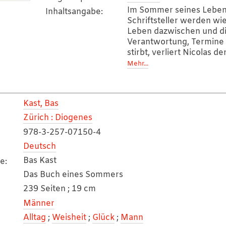
Im Sommer seines Lebens 
Inhaltsangabe
:
Schriftsteller werden wi
Leben dazwischen und di
Verantwortung, Termine 
stirbt, verliert Nicolas 
geglaubt hat. Doch über
Mehr...
unwahrscheinlichsten Ort 
dem zu werden, der er wir
(Quelle:www.buchhaus.c
Kast, Bas
Zürich : Diogenes
978-3-257-07150-4
Deutsch
Bas Kast
he
:
Das Buch eines Sommers
239 Seiten ; 19 cm
Männer
Alltag
;
Weisheit
;
Glück
;
Mann