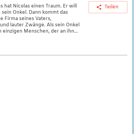
hat Nicolas einen Traum. Er will
Teilen
e sein Onkel. Dann kommt das
e Firma seines Vaters,
und lauter Zwänge. Als sein Onkel
den einzigen Menschen, der an ihn
raschend findet er am
den Schlüssel, der ihm hilft, zu
klich ist.
h)