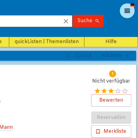
Suche
e
quickListen | Themenlisten
Hilfe
Zurück
Nächste
Nicht verfügbar
Bewerten
s
Reservation
Mann
Merkliste