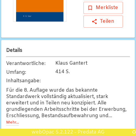
Merkliste
Teilen
Details
Klaus Gantert
Verantwortliche
:
414 S.
Umfang
:
Inhaltsangabe
:
Für die 8. Auflage wurde das bekannte
Standardwerk vollständig aktualisiert, stark
erweitert und in Teilen neu konzipiert. Alle
grundlegenden Arbeitsschritte bei der Erwerbung,
Erschliessung, Bestandsaufbewahrung und
Benutzung werden ausführlich beschrieben, wobei
Mehr...
Akzente auf neue Entwicklungen und Technologien
webOpac 5.2.122
Predata AG
-
gelegt werden.