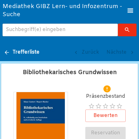
Mediathek GIBZ Lern- und Infozentrum -
Suche
Suchbegriff(e) eingeben
Trefferliste
Zurück
Nächste
Bibliothekarisches Grundwissen
Präsenzbestand
Bewerten
Reservation