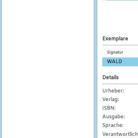
Exemplare
Signatur
WALD
Details
Urheber
:
Verlag
:
ISBN
:
Ausgabe
:
Sprache
:
Verantwortlic