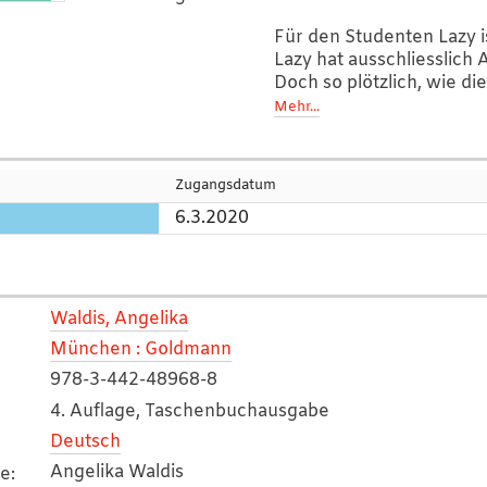
Für den Studenten Lazy i
Lazy hat ausschliesslich 
Doch so plötzlich, wie d
Sie verscheucht Elsie un
Mehr...
Im Treppenhaus liest Vi
auf, nimmt ihn zu sich u
Zugangsdatum
wieder auf. Eine ungewöh
6.3.2020
Freundschaft entsteht.
Dann aber macht ein neue
"Ich steige aus", sagt Laz
begeben sich die beiden a
Waldis, Angelika
[
Quelle: Buchhaus.ch, bearbe
München : Goldmann
978-3-442-48968-8
4. Auflage, Taschenbuchausgabe
Deutsch
Angelika Waldis
he
: