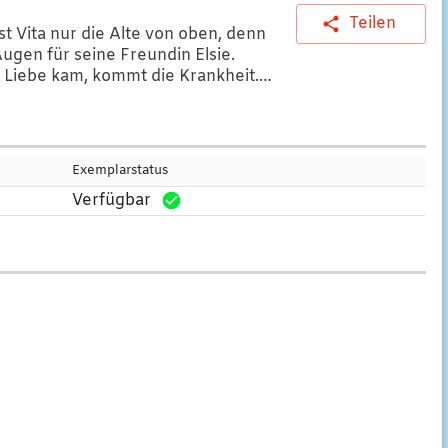
Teilen
st Vita nur die Alte von oben, denn
Augen für seine Freundin Elsie.
ie Liebe kam, kommt die Krankheit.
d die Zukunft.
ta den mageren, erschöpften Lazy
nd päppelt ihn mit Wurstbroten
Exemplarstatus
nliche, lustige und seltsam innige
Verfügbar
s Blutbild die Zuversicht zunichte.
y. "Ich komme mit", sagt Vita. Und so
uf eine verrückte letzte Reise.
itet mit ChatGPT
]