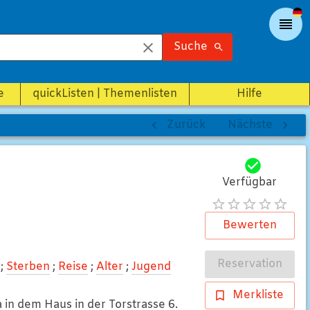
Suche
e
quickListen | Themenlisten
Hilfe
Zurück
Nächste
Verfügbar
Bewerten
Reservation
;
Sterben
;
Reise
;
Alter
;
Jugend
Merkliste
a in dem Haus in der Torstrasse 6.