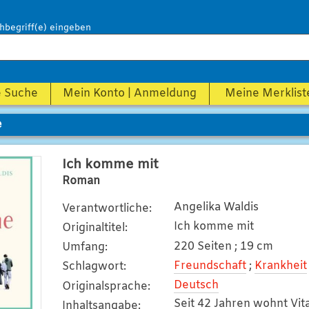
hbegriff(e) eingeben
e Suche
Mein Konto | Anmeldung
Meine Merklist
e
Ich komme mit
Roman
Angelika Waldis
Verantwortliche
:
Ich komme mit
Originaltitel
:
220 Seiten ; 19 cm
Umfang
:
Freundschaft
;
Krankheit
Schlagwort
:
Deutsch
Originalsprache
:
Seit 42 Jahren wohnt Vit
Inhaltsangabe
: