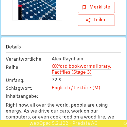
Merkliste
Teilen
Details
Alex Raynham
Verantwortliche
:
OXford bookworms library.
Reihe
:
Factfiles (Stage 3)
72 S.
Umfang
:
Englisch / Lektüre (M)
Schlagwort
:
Inhaltsangabe
:
Right now, all over the world, people are using
energy. As we drive our cars, work on our
computers, or even cook food on a wood fire, we
probably do not stop to think about where the
webOpac 5.2.122
Predata AG
-