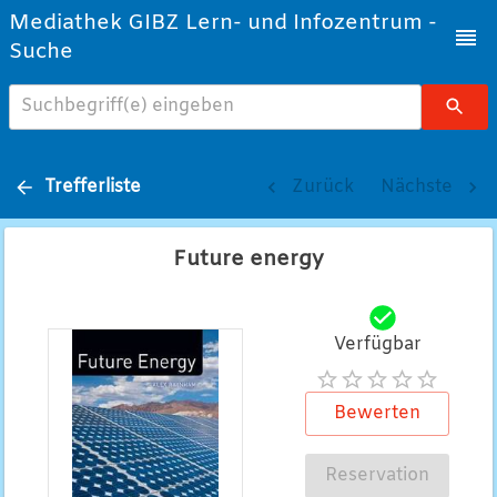
Mediathek GIBZ Lern- und Infozentrum -
Suche
Suchbegriff(e) eingeben
Trefferliste
Zurück
Nächste
Future energy
Verfügbar
Bewerten
Reservation