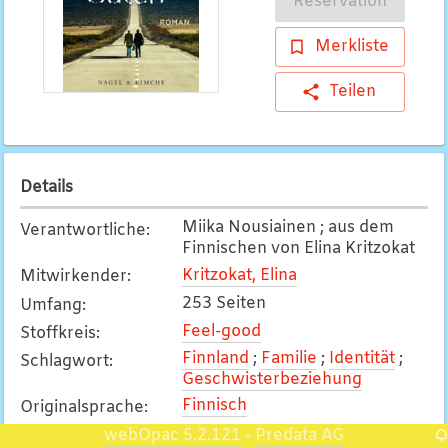
Reservation
Merkliste
Teilen
Details
Miika Nousiainen ; aus dem
Verantwortliche
:
Finnischen von Elina Kritzokat
Kritzokat, Elina
Mitwirkender
:
253 Seiten
Umfang
:
Feel-good
Stoffkreis
:
Finnland
;
Familie
;
Identität
;
Schlagwort
:
Geschwisterbeziehung
Finnisch
Originalsprache
:
webOpac 5.2.121
Predata AG
Inhaltsangabe
:
-