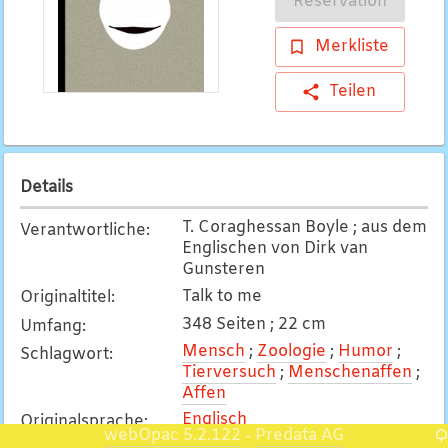
Reservation
Merkliste
Teilen
Details
T. Coraghessan Boyle ; aus dem
Verantwortliche
:
Englischen von Dirk van
Gunsteren
Talk to me
Originaltitel
:
348 Seiten ; 22 cm
Umfang
:
Mensch
;
Zoologie
;
Humor
;
Schlagwort
:
Tierversuch
;
Menschenaffen
;
Affen
Englisch
Originalsprache
:
webOpac 5.2.122
Predata AG
-