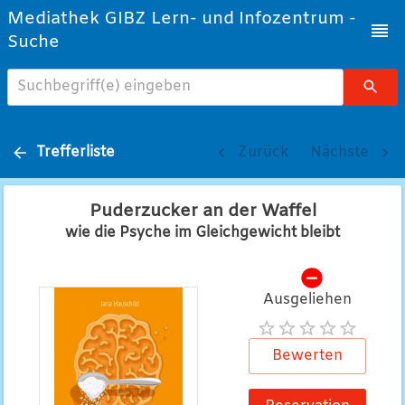
Mediathek GIBZ Lern- und Infozentrum -
Suche
Suchbegriff(e) eingeben
Trefferliste
Zurück
Nächste
Puderzucker an der Waffel
wie die Psyche im Gleichgewicht bleibt
Ausgeliehen
Bewerten