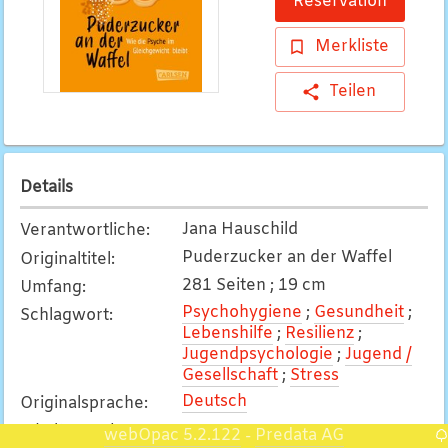
Reservation
Merkliste
Teilen
Details
Jana Hauschild
Verantwortliche
:
Puderzucker an der Waffel
Originaltitel
:
281 Seiten ; 19 cm
Umfang
:
Psychohygiene
;
Gesundheit
;
Schlagwort
:
Lebenshilfe
;
Resilienz
;
Jugendpsychologie
;
Jugend /
Gesellschaft
;
Stress
Deutsch
Originalsprache
:
Inhaltsangabe
:
webOpac 5.2.122
Predata AG
-