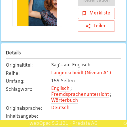
Reservation
Merkliste
Teilen
Details
Sag's auf Englisch
Originaltitel
:
Langenscheidt (Niveau A1)
Reihe
:
159 Seiten
Umfang
:
Englisch
;
Schlagwort
:
Fremdsprachenunterricht
;
Wörterbuch
Deutsch
Originalsprache
:
Inhaltsangabe
:
webOpac 5.2.121
Predata AG
-
Sag`s auf Englisch - 1.000 Wörter lernen und 80 %