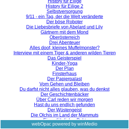
History für Eilige
History für Eilige 2
Selbstversorgung
9/11 - ein Tag, der die Welt veränderte
Der böse Roboter
Die Liebesbriefe von Abelard und Lily
Gärtnern mit dem Mond
Oberösterreich
Drei Abenteuer
Alles doof, kleines Muffelmonster?
Interview mit einem Tiger & anderen wilden Tieren
Das Geisterspiel
Kinder-Yoga
Der Plan
Finsterhaus
Der Papierpalast
Vom Gehen und Bleiben
Du darfst nicht alles glauben, was du denkst
Der Geschichtenbäcker
Über Carl reden wir morgen
Hast du uns endlich gefunden
Der Wüstengeist
Die Olchis im Land der Mammuts
Ein gefährlicher Pakt
webOpac powered by winMedio
Tatort der Kuscheltiere