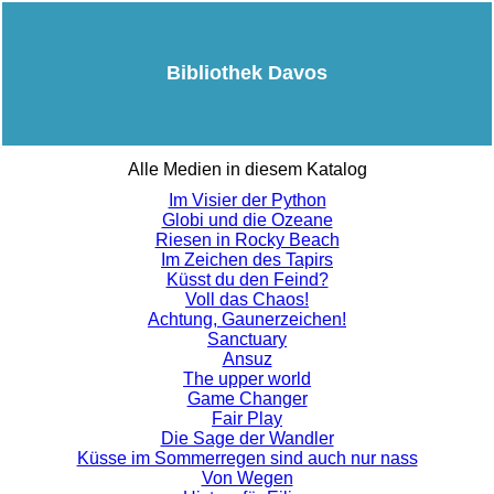
Bibliothek Davos
Alle Medien in diesem Katalog
Im Visier der Python
Globi und die Ozeane
Riesen in Rocky Beach
Im Zeichen des Tapirs
Küsst du den Feind?
Voll das Chaos!
Achtung, Gaunerzeichen!
Sanctuary
Ansuz
The upper world
Game Changer
Fair Play
Die Sage der Wandler
Küsse im Sommerregen sind auch nur nass
Von Wegen