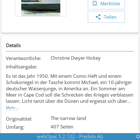
Merkliste
Teilen
Details
Christine Dwyer Hickey
Verantwortliche
:
Inhaltsangabe
:
Es ist das Jahr 1950. Mit einem Comic-Heft und einem
Schokoriegel in der Tasche kommt Michael, ein 10-jähriger
deutscher Waisenjunge, in Amerika an. Ein Sommer am
Meer in Cape Cod soll die Schrecken des Krieges verblassen
lassen. Licht tanzt über die Dünen und ergiesst sich über
kanariengelbe Sonnenschirme, doch weder das noch die
Mehr...
Familie, die ihn aufnimmt, lindern Michaels Verlorenheit.
The narrow land
Originaltitel
:
Erst durch die eigenwillige Mrs Aitch, eine Künstlerin, die im
407 Seiten
Umfang
:
Schatten ihres berühmten Mannes an der Bucht lebt, öffnet
Freundschaft
;
Historisches
Stoffkreis
:
webOpac 5.2.122
Predata AG
-
sich ihm in der unvertrauten Idylle eine neue Welt.