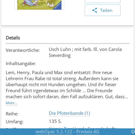
Teilen
Details
Usch Luhn ; mit farb. Ill. von Carola
Verantwortliche
:
Sieverding
Inhaltsangabe
:
Leni, Henry, Paula und Max sind entsetzt: Ihre neue
Lehrerin Frau Rabe ist total streng. Außerdem kann sie
überhaupt nicht mit Hunden umgehen. Und ihr fieser
Freund führt irgendetwas im Schilde ... Die Freunde
machen sich sofort daran, den Fall aufzuklären. Gut, dass
ihre vier Hunde sie niemals im Stich lassen. Denn ein
Mehr...
ganzer Wurf süßer Welpen braucht dringend die Hilfe der
Die Pfotenbande (1)
Reihe
:
Pfotenbande!
135 S.
Umfang
:
Krimi
;
Tier Hund
;
Freundschaft
;
Stoffkreis
:
webOpac 5.2.122
Predata AG
-
Abenteuer