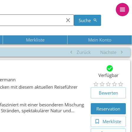
Suche
Merkliste
Mein Konto
Zurück
Nächste
Verfügbar
 Hermann
decken mit diesem aktuellen Reiseführer
Bewerten
t fasziniert mit einer besonderen Mischung
Reservation
 Stränden, spektakulärer Natur und
eführer Brasilien zeigt alle Seiten des
Merkliste
der Traumstadt Rio de Janeiro und der
Bahia bis zur modernen Hauptstadt