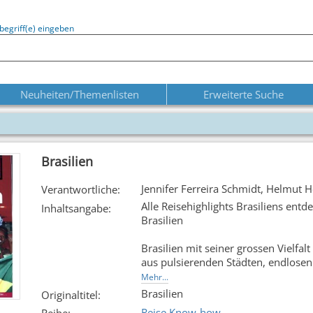
begriff(e) eingeben
Neuheiten/Themenlisten
Erweiterte Suche
Brasilien
Jennifer Ferreira Schmidt, Helmut
Verantwortliche
:
Alle Reisehighlights Brasiliens ent
Inhaltsangabe
:
Brasilien
Brasilien mit seiner grossen Vielfal
aus pulsierenden Städten, endlosen
gastfreundlichen Menschen. Der Reis
Mehr...
grössten Landes Südamerikas - von 
Brasilien
Originaltitel
:
kulturellen Metropole Salvador da 
Reise Know-how