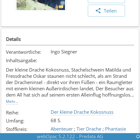
Teilen
Details
Ingo Siegner
Verantwortliche
:
Inhaltsangabe
:
Der kleine Drache Kokosnuss, Stachelschwein Matilda und
Fressdrache Oskar staunen nicht schlecht, als am Strand
der Dracheninsel - direkt vor ihren Füßen - ein Raumgleiter
mit einem kleinen Außerirdischen landet. Der Besucher aus
dem All hat sich auf seinem ersten Alleinflug hoffnungslos
verirrt - und jetzt lässt sich sein Raumgleiter nicht mehr
Mehr...
starten. Kokosnuss & Co. versprechen, dem gestrandeten
Der kleine Drache Kokosnuss
Reihe
:
Außerirdischen zu helfen und ihn nach Hause zu begleiten.
Dabei geraten die drei Freunde wieder in ein spannendes
68 S.
Umfang
:
Abenteuer, das diesmal in den Weiten des Weltraums
Abenteuer
;
Tier Drache
;
Phantasie
Stoffkreis
:
spielt.
webOpac 5.2.122
Predata AG
-
SIEG
Signatur
: