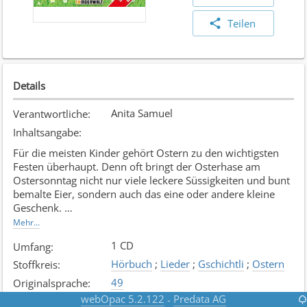
Teilen
Details
Anita Samuel
Verantwortliche
:
Inhaltsangabe
:
Für die meisten Kinder gehört Ostern zu den wichtigsten
Festen überhaupt. Denn oft bringt der Osterhase am
Ostersonntag nicht nur viele leckere Süssigkeiten und bunt
bemalte Eier, sondern auch das eine oder andere kleine
Geschenk.
Mehr...
Die Ostereiersuche fasziniert Kinder ganz besonders und
1 CD
Umfang
:
auch ein Dreikäsehoch kann sich auf die Suche nach den
Verstecken machen. Ein Osternest in der Sofaecke zu
Hörbuch
;
Lieder
;
Gschichtli
;
Ostern
Stoffkreis
:
entdecken macht Kleinkinder genauso viel Spass wie
49
Originalsprache
:
grösseren Kindern das Finden eines raffinierteren
webOpac 5.2.122
Predata AG
-
OSTE
Signatur
:
Verstecks. Und ein bisschen Hilfe und Unterstützung von