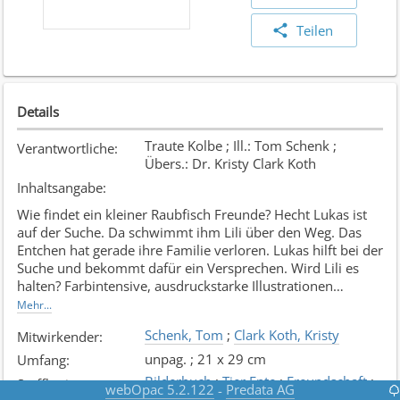
Teilen
Details
Traute Kolbe ; Ill.: Tom Schenk ;
Verantwortliche
:
Übers.: Dr. Kristy Clark Koth
Inhaltsangabe
:
Wie findet ein kleiner Raubfisch Freunde? Hecht Lukas ist
auf der Suche. Da schwimmt ihm Lili über den Weg. Das
Entchen hat gerade ihre Familie verloren. Lukas hilft bei der
Suche und bekommt dafür ein Versprechen. Wird Lili es
halten? Farbintensive, ausdruckstarke Illustrationen
erzählen eine Geschichte über Freundschaft, Vorurteile,
Mehr...
Verstehen und Verzeihen.
Schenk, Tom
;
Clark Koth, Kristy
Mitwirkender
:
unpag. ; 21 x 29 cm
Umfang
:
Bilderbuch
;
Tier Ente
;
Freundschaft
;
Stoffkreis
:
webOpac 5.2.122
Predata AG
-
Tier Fische
;
Soziales
;
Familie