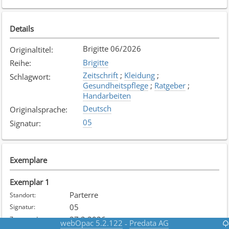
Details
Brigitte 06/2026
Originaltitel
:
Brigitte
Reihe
:
Zeitschrift
;
Kleidung
;
Schlagwort
:
Gesundheitspflege
;
Ratgeber
;
Handarbeiten
Deutsch
Originalsprache
:
05
Signatur
:
Exemplare
Exemplar
1
Parterre
Standort
:
05
Signatur
:
27.2.2026
Zugangsdatum
:
webOpac 5.2.122
Predata AG
-