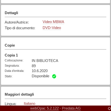
Dettagli
Video MBMA
Autore/Autrice
:
DVD-Video
Tipo di documento
:
Copie
Copia
1
IN BIBLIOTECA
Collocazione
:
89
Segnatura
:
10.6.2020
Data d'entrata
:
Disponibile
Stato
:
Maggiori dettagli
Italiano
Lingua
:
webOpac 5.2.122
Predata AG
-