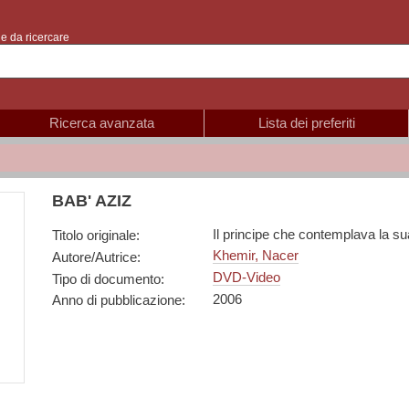
e da ricercare
Ricerca avanzata
Lista dei preferiti
BAB' AZIZ
Il principe che contemplava la s
Titolo originale
:
Khemir, Nacer
Autore/Autrice
:
DVD-Video
Tipo di documento
:
2006
Anno di pubblicazione
: