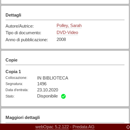
Dettagli
Polley, Sarah
Autore/Autrice
:
DVD-Video
Tipo di documento
:
2008
Anno di pubblicazione
:
Copie
Copia
1
IN BIBLIOTECA
Collocazione
:
1496
Segnatura
:
23.10.2020
Data d'entrata
:
Disponibile
Stato
:
Maggiori dettagli
webOpac 5.2.122
Predata AG
-
Italiano
Lingua
: