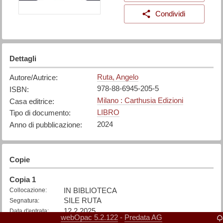
Condividi
Dettagli
Ruta, Angelo
Autore/Autrice
:
978-88-6945-205-5
ISBN
:
Milano : Carthusia Edizioni
Casa editrice
:
LIBRO
Tipo di documento
:
2024
Anno di pubblicazione
:
Copie
Copia
1
IN BIBLIOTECA
Collocazione
:
SILE RUTA
Segnatura
:
12.2.2025
Data d'entrata
:
webOpac 5.2.122
Predata AG
-
Disponibile
Stato
: