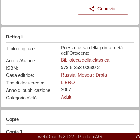
Condividi
Dettagli
Poesia russa della prima metà
Titolo originale
:
dell`Ottocento
Biblioteca della classica
Autore/Autrice
:
978-5-358-03680-2
ISBN
:
Russia, Mosca : Drofa
Casa editrice
:
LIBRO
Tipo di documento
:
2007
Anno di pubblicazione
:
Adulti
Categoria d'età
:
Copie
Copia
1
webOpac 5.2.122
Predata AG
-
IN BIBLIOTECA
Collocazione
: