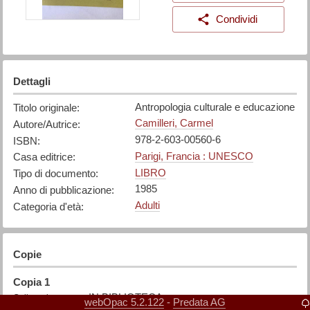
Condividi
Dettagli
Antropologia culturale e educazione
Titolo originale
:
Camilleri, Carmel
Autore/Autrice
:
978-2-603-00560-6
ISBN
:
Parigi, Francia : UNESCO
Casa editrice
:
LIBRO
Tipo di documento
:
1985
Anno di pubblicazione
:
Adulti
Categoria d'età
:
Copie
Copia
1
IN BIBLIOTECA
Collocazione
:
webOpac 5.2.122
Predata AG
-