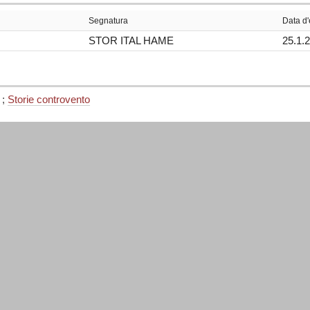
Segnatura
Data d'
STOR ITAL HAME
25.1.
;
Storie controvento