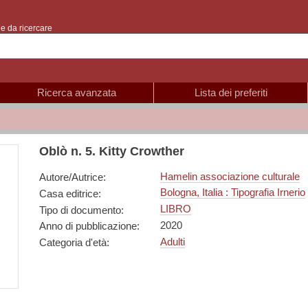
e da ricercare
Ricerca avanzata
Lista dei preferiti
Oblò n. 5. Kitty Crowther
Hamelin associazione culturale
Autore/Autrice
:
Bologna, Italia : Tipografia Irnerio
Casa editrice
:
LIBRO
Tipo di documento
:
2020
Anno di pubblicazione
:
Adulti
Categoria d'età
: