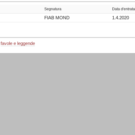
Segnatura
Data d'entrata
FIAB MOND
1.4.2020
;
favole e leggende