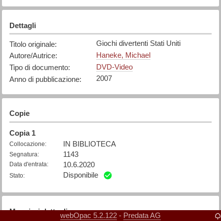
Dettagli
Giochi divertenti Stati Uniti
Titolo originale
:
Haneke, Michael
Autore/Autrice
:
DVD-Video
Tipo di documento
:
2007
Anno di pubblicazione
:
Copie
Copia
1
IN BIBLIOTECA
Collocazione
:
1143
Segnatura
:
10.6.2020
Data d'entrata
:
Disponibile
Stato
:
Maggiori dettagli
webOpac 5.2.122
Predata AG
-