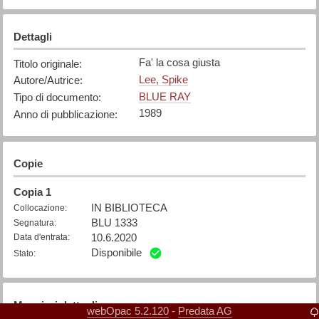
Dettagli
Fa' la cosa giusta
Titolo originale
:
Lee, Spike
Autore/Autrice
:
BLUE RAY
Tipo di documento
:
1989
Anno di pubblicazione
:
Copie
Copia
1
IN BIBLIOTECA
Collocazione
:
BLU 1333
Segnatura
:
10.6.2020
Data d'entrata
:
Disponibile
Stato
:
Maggiori dettagli
webOpac 5.2.120
Predata AG
-