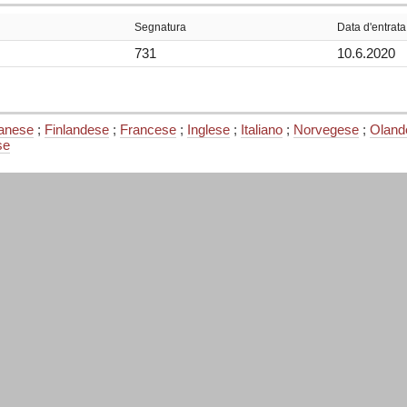
Segnatura
Data d'entrata
731
10.6.2020
anese
;
Finlandese
;
Francese
;
Inglese
;
Italiano
;
Norvegese
;
Oland
se