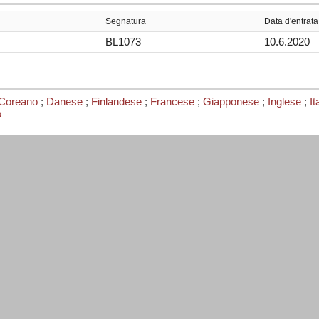
Segnatura
Data d'entrata
BL1073
10.6.2020
Coreano
;
Danese
;
Finlandese
;
Francese
;
Giapponese
;
Inglese
;
It
o