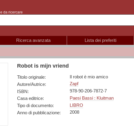
e da ricercare
Ricerca avanzata
Lista dei preferiti
Robot is mijn vriend
Il robot è mio amico
Titolo originale
:
Zapf
Autore/Autrice
:
978-90-206-7872-7
ISBN
:
Paesi Bassi : Kluitman
Casa editrice
:
LIBRO
Tipo di documento
:
2008
Anno di pubblicazione
: