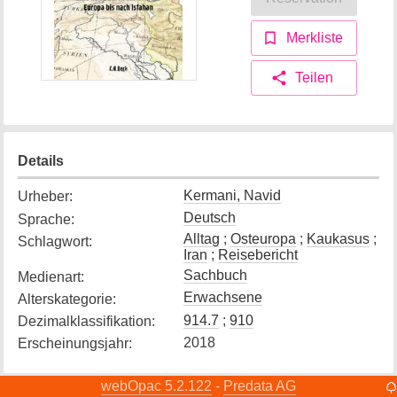
Merkliste
Teilen
Details
Kermani, Navid
Urheber
:
Deutsch
Sprache
:
Alltag
;
Osteuropa
;
Kaukasus
;
Schlagwort
:
Iran
;
Reisebericht
Sachbuch
Medienart
:
Erwachsene
Alterskategorie
:
914.7
;
910
Dezimalklassifikation
:
2018
Erscheinungsjahr
:
webOpac 5.2.122
Predata AG
-