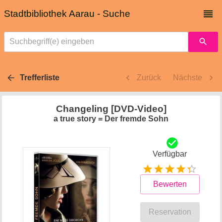
Stadtbibliothek Aarau - Suche
Suchbegriff(e) eingeben
Trefferliste
Zurück
Nächste
Changeling [DVD-Video]
a true story = Der fremde Sohn
Verfügbar
Bewerten
Reservation