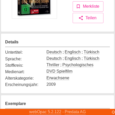
Merkliste
Teilen
Details
Deutsch
;
Englisch
;
Türkisch
Untertitel
:
Deutsch
;
Englisch
;
Türkisch
Sprache
:
Thriller
;
Psychologisches
Stoffkreis
:
DVD Spielfilm
Medienart
:
Erwachsene
Alterskategorie
:
2009
Erscheinungsjahr
:
Exemplare
webOpac 5.2.122
Predata AG
-
Exemplar
1