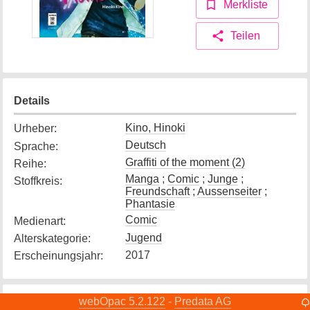
Merkliste
Teilen
Details
Kino, Hinoki
Urheber
:
Deutsch
Sprache
:
Graffiti of the moment (2)
Reihe
:
Manga
;
Comic
;
Junge
;
Stoffkreis
:
Freundschaft
;
Aussenseiter
;
Phantasie
Comic
Medienart
:
Jugend
Alterskategorie
:
2017
Erscheinungsjahr
:
webOpac 5.2.122
Predata AG
-
Exemplare