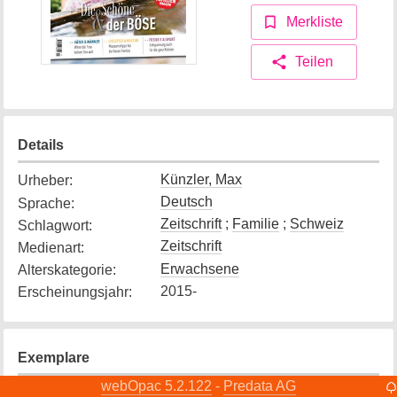
Merkliste
Teilen
Details
Künzler, Max
Urheber
:
Deutsch
Sprache
:
Zeitschrift
;
Familie
;
Schweiz
Schlagwort
:
Zeitschrift
Medienart
:
Erwachsene
Alterskategorie
:
2015-
Erscheinungsjahr
:
Exemplare
webOpac 5.2.122
Predata AG
-
Exemplar
1