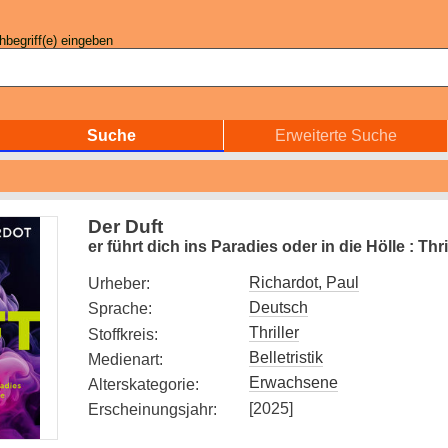
begriff(e) eingeben
Suche
Erweiterte Suche
Der Duft
er führt dich ins Paradies oder in die Hölle : Thri
Richardot, Paul
Urheber
:
Deutsch
Sprache
:
Thriller
Stoffkreis
:
Belletristik
Medienart
:
Erwachsene
Alterskategorie
:
[2025]
Erscheinungsjahr
: