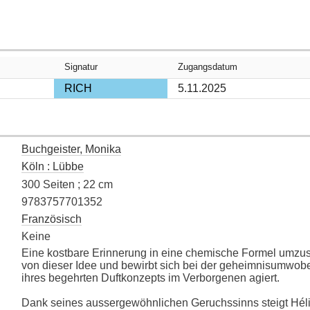
Signatur
Zugangsdatum
RICH
5.11.2025
Buchgeister, Monika
Köln : Lübbe
300 Seiten ; 22 cm
9783757701352
Französisch
Keine
Eine kostbare Erinnerung in eine chemische Formel umzuset
von dieser Idee und bewirbt sich bei der geheimnisumwobe
ihres begehrten Duftkonzepts im Verborgenen agiert.
Dank seines aussergewöhnlichen Geruchssinns steigt Héli