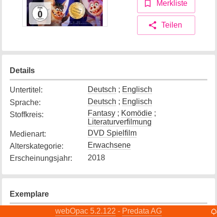
Merkliste
Teilen
Details
Deutsch
;
Englisch
Untertitel
:
Deutsch
;
Englisch
Sprache
:
Fantasy
;
Komödie
;
Stoffkreis
:
Literaturverfilmung
DVD Spielfilm
Medienart
:
Erwachsene
Alterskategorie
:
2018
Erscheinungsjahr
:
Exemplare
webOpac 5.2.122
Predata AG
-
Exemplar
1