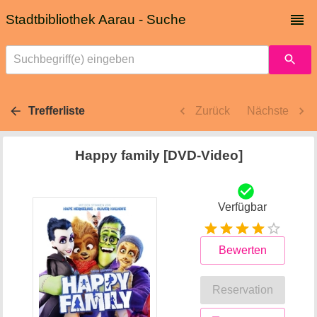
Stadtbibliothek Aarau - Suche
Suchbegriff(e) eingeben
Trefferliste
Zurück
Nächste
Happy family [DVD-Video]
Verfügbar
Bewerten
Reservation