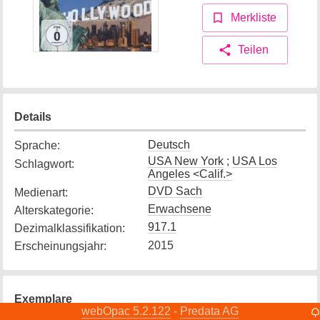
Merkliste
Teilen
Details
Deutsch
Sprache
:
USA New York
;
USA Los
Schlagwort
:
Angeles <Calif.>
DVD Sach
Medienart
:
Erwachsene
Alterskategorie
:
917.1
Dezimalklassifikation
:
2015
Erscheinungsjahr
:
Exemplare
webOpac 5.2.122
Predata AG
-