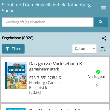
Schul- und Gemeindebibliothek Rothenburg -
Suche
Suchbegriff(e) eingeben
Ergebnisse (8926)
Datum
Filter
Das grosse Vorlesebuch K
gemeinsam stark
Verfügbar
978-3-551-27184-6
Hamburg : Carlsen
Belletristik
[2026]