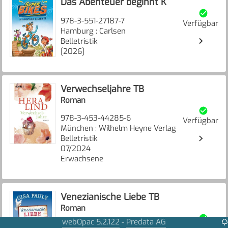
Das Abenteuer beginnt K
978-3-551-27187-7
Verfügbar
Hamburg : Carlsen
Belletristik
[2026]
Verwechseljahre TB
Roman
978-3-453-44285-6
Verfügbar
München : Wilhelm Heyne Verlag
Belletristik
07/2024
Erwachsene
Venezianische Liebe TB
Roman
webOpac 5.2.122
Predata AG
-
978-3-492-31420-6